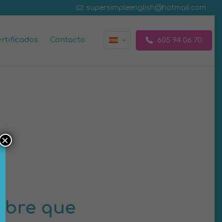
supersimpleenglish@hotmail.com
rtificados
Contacto
605 94 06 70
×
cubre que