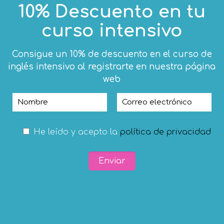
nivel tienes.
10% Descuento en tu
curso intensivo
eally regrets ___________ a house in this 
Consigue un 10% de descuento en el curso de
inglés intensivo al registrarte en nuestra página
t
web
He leído y acepto la
política de privacidad