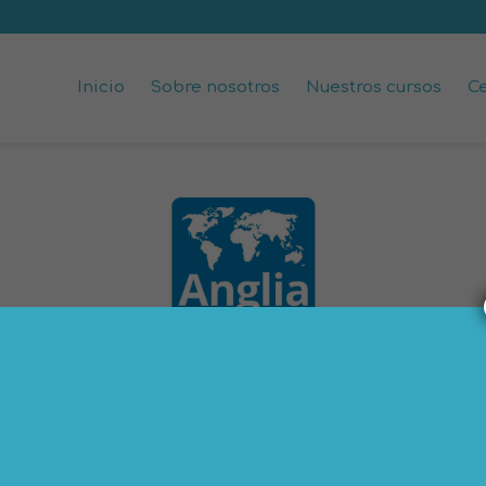
Inicio
Sobre nosotros
Nuestros cursos
Ce
CERTIFICADOS ANGLIA
el test de idiomas y des